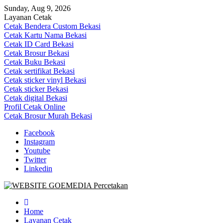
Skip
Sunday, Aug 9, 2026
to
Layanan Cetak
content
Cetak Bendera Custom Bekasi
Cetak Kartu Nama Bekasi
Cetak ID Card Bekasi
Cetak Brosur Bekasi
Cetak Buku Bekasi
Cetak sertifikat Bekasi
Cetak sticker vinyl Bekasi
Cetak sticker Bekasi
Cetak digital Bekasi
Profil Cetak Online
Cetak Brosur Murah Bekasi
Facebook
Instagram
Youtube
Twitter
Linkedin
Goe Media Percetakan | 0822-4439-5599 (Call/WA)
0822-4439-5599 (Call/WA) Percetakan jasa cetak banner buku yasin
invoice kartu nama label map nota spanduk stiker undangan
Home
pernikahan murah online 24 jam
Layanan Cetak