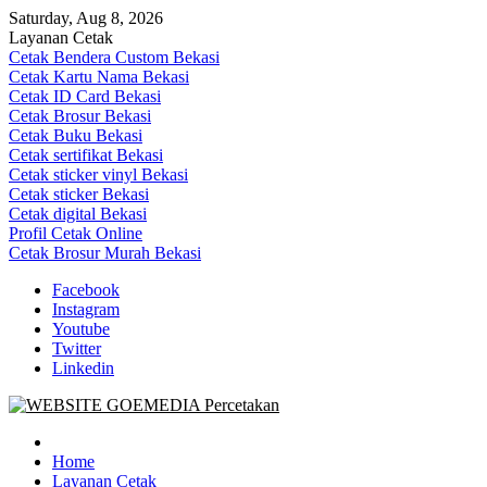
Skip
Saturday, Aug 8, 2026
to
Layanan Cetak
content
Cetak Bendera Custom Bekasi
Cetak Kartu Nama Bekasi
Cetak ID Card Bekasi
Cetak Brosur Bekasi
Cetak Buku Bekasi
Cetak sertifikat Bekasi
Cetak sticker vinyl Bekasi
Cetak sticker Bekasi
Cetak digital Bekasi
Profil Cetak Online
Cetak Brosur Murah Bekasi
Facebook
Instagram
Youtube
Twitter
Linkedin
Goe Media Percetakan | 0822-4439-5599 (Call/WA)
0822-4439-5599 (Call/WA) Percetakan jasa cetak banner buku yasin
invoice kartu nama label map nota spanduk stiker undangan
Home
pernikahan murah online 24 jam
Layanan Cetak