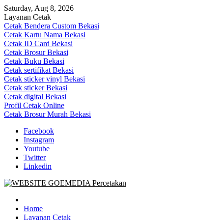
Skip
Saturday, Aug 8, 2026
to
Layanan Cetak
content
Cetak Bendera Custom Bekasi
Cetak Kartu Nama Bekasi
Cetak ID Card Bekasi
Cetak Brosur Bekasi
Cetak Buku Bekasi
Cetak sertifikat Bekasi
Cetak sticker vinyl Bekasi
Cetak sticker Bekasi
Cetak digital Bekasi
Profil Cetak Online
Cetak Brosur Murah Bekasi
Facebook
Instagram
Youtube
Twitter
Linkedin
Goe Media Percetakan | 0822-4439-5599 (Call/WA)
0822-4439-5599 (Call/WA) Percetakan jasa cetak banner buku yasin
invoice kartu nama label map nota spanduk stiker undangan
Home
pernikahan murah online 24 jam
Layanan Cetak