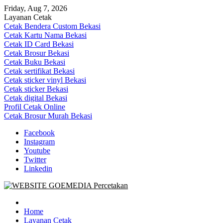
Skip
Friday, Aug 7, 2026
to
Layanan Cetak
content
Cetak Bendera Custom Bekasi
Cetak Kartu Nama Bekasi
Cetak ID Card Bekasi
Cetak Brosur Bekasi
Cetak Buku Bekasi
Cetak sertifikat Bekasi
Cetak sticker vinyl Bekasi
Cetak sticker Bekasi
Cetak digital Bekasi
Profil Cetak Online
Cetak Brosur Murah Bekasi
Facebook
Instagram
Youtube
Twitter
Linkedin
Goe Media Percetakan | 0822-4439-5599 (Call/WA)
0822-4439-5599 (Call/WA) Percetakan jasa cetak banner buku yasin 
Home
Layanan Cetak