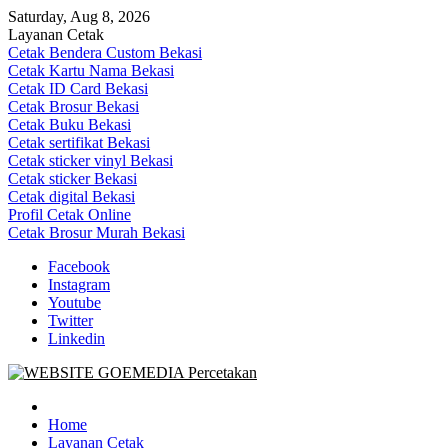
Skip
Saturday, Aug 8, 2026
to
Layanan Cetak
content
Cetak Bendera Custom Bekasi
Cetak Kartu Nama Bekasi
Cetak ID Card Bekasi
Cetak Brosur Bekasi
Cetak Buku Bekasi
Cetak sertifikat Bekasi
Cetak sticker vinyl Bekasi
Cetak sticker Bekasi
Cetak digital Bekasi
Profil Cetak Online
Cetak Brosur Murah Bekasi
Facebook
Instagram
Youtube
Twitter
Linkedin
Goe Media Percetakan | 0822-4439-5599 (Call/WA)
0822-4439-5599 (Call/WA) Percetakan jasa cetak banner buku yasin
invoice kartu nama label map nota spanduk stiker undangan
Home
pernikahan murah online 24 jam
Layanan Cetak