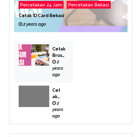
Percetakan 24 Jam
Percetakan Bekasi
Cetak ID Card Bekasi
2 years ago
Cetak
Brosu
r
2
Bekas
years
i
ago
Cet
ak
Buk
2
u
years
Bek
ago
asi