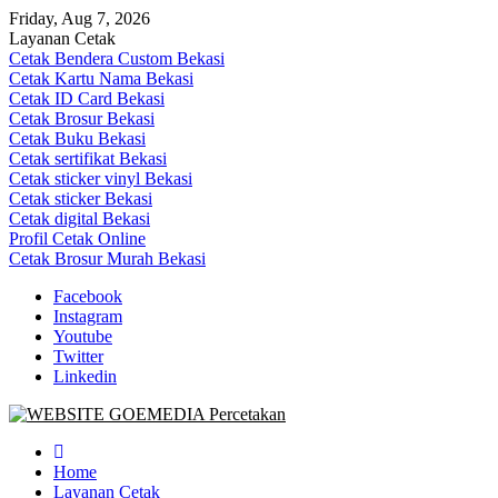
Skip
Friday, Aug 7, 2026
to
Layanan Cetak
content
Cetak Bendera Custom Bekasi
Cetak Kartu Nama Bekasi
Cetak ID Card Bekasi
Cetak Brosur Bekasi
Cetak Buku Bekasi
Cetak sertifikat Bekasi
Cetak sticker vinyl Bekasi
Cetak sticker Bekasi
Cetak digital Bekasi
Profil Cetak Online
Cetak Brosur Murah Bekasi
Facebook
Instagram
Youtube
Twitter
Linkedin
Goe Media Percetakan | 0822-4439-5599 (Call/WA)
0822-4439-5599 (Call/WA) Percetakan jasa cetak banner buku yasin
invoice kartu nama label map nota spanduk stiker undangan
Home
pernikahan murah online 24 jam
Layanan Cetak