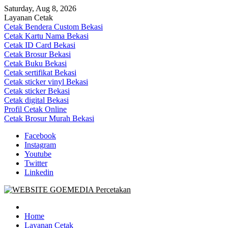
Skip
Saturday, Aug 8, 2026
to
Layanan Cetak
content
Cetak Bendera Custom Bekasi
Cetak Kartu Nama Bekasi
Cetak ID Card Bekasi
Cetak Brosur Bekasi
Cetak Buku Bekasi
Cetak sertifikat Bekasi
Cetak sticker vinyl Bekasi
Cetak sticker Bekasi
Cetak digital Bekasi
Profil Cetak Online
Cetak Brosur Murah Bekasi
Facebook
Instagram
Youtube
Twitter
Linkedin
Goe Media Percetakan | 0822-4439-5599 (Call/WA)
0822-4439-5599 (Call/WA) Percetakan jasa cetak banner buku yasin
invoice kartu nama label map nota spanduk stiker undangan
Home
pernikahan murah online 24 jam
Layanan Cetak