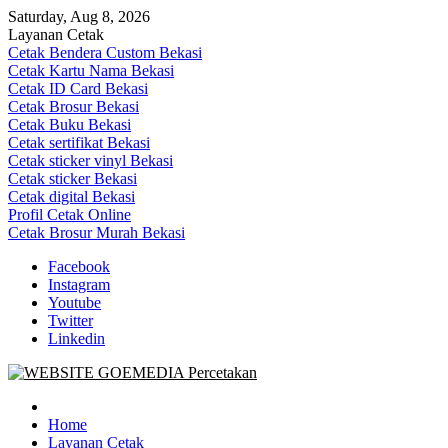
Skip
Saturday, Aug 8, 2026
to
Layanan Cetak
content
Cetak Bendera Custom Bekasi
Cetak Kartu Nama Bekasi
Cetak ID Card Bekasi
Cetak Brosur Bekasi
Cetak Buku Bekasi
Cetak sertifikat Bekasi
Cetak sticker vinyl Bekasi
Cetak sticker Bekasi
Cetak digital Bekasi
Profil Cetak Online
Cetak Brosur Murah Bekasi
Facebook
Instagram
Youtube
Twitter
Linkedin
Goe Media Percetakan | 0822-4439-5599 (Call/WA)
0822-4439-5599 (Call/WA) Percetakan jasa cetak banner buku yasin 
Home
Layanan Cetak