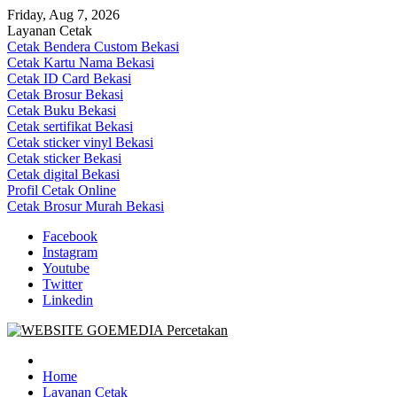
Skip
Friday, Aug 7, 2026
to
Layanan Cetak
content
Cetak Bendera Custom Bekasi
Cetak Kartu Nama Bekasi
Cetak ID Card Bekasi
Cetak Brosur Bekasi
Cetak Buku Bekasi
Cetak sertifikat Bekasi
Cetak sticker vinyl Bekasi
Cetak sticker Bekasi
Cetak digital Bekasi
Profil Cetak Online
Cetak Brosur Murah Bekasi
Facebook
Instagram
Youtube
Twitter
Linkedin
Goe Media Percetakan | 0822-4439-5599 (Call/WA)
0822-4439-5599 (Call/WA) Percetakan jasa cetak banner buku yasin
invoice kartu nama label map nota spanduk stiker undangan
Home
pernikahan murah online 24 jam
Layanan Cetak