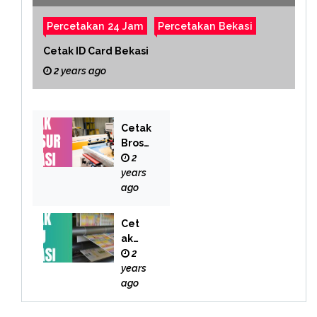
Percetakan 24 Jam
Percetakan Bekasi
Cetak ID Card Bekasi
2 years ago
Cetak
Brosu
r
2
Bekas
years
i
ago
Cet
ak
Buk
2
u
years
Bek
ago
asi