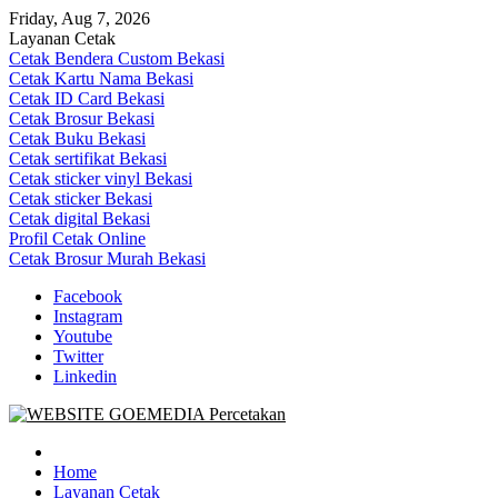
Skip
Friday, Aug 7, 2026
to
Layanan Cetak
content
Cetak Bendera Custom Bekasi
Cetak Kartu Nama Bekasi
Cetak ID Card Bekasi
Cetak Brosur Bekasi
Cetak Buku Bekasi
Cetak sertifikat Bekasi
Cetak sticker vinyl Bekasi
Cetak sticker Bekasi
Cetak digital Bekasi
Profil Cetak Online
Cetak Brosur Murah Bekasi
Facebook
Instagram
Youtube
Twitter
Linkedin
Goe Media Percetakan | 0822-4439-5599 (Call/WA)
0822-4439-5599 (Call/WA) Percetakan jasa cetak banner buku yasin
invoice kartu nama label map nota spanduk stiker undangan
Home
pernikahan murah online 24 jam
Layanan Cetak