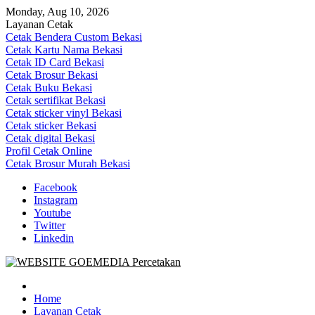
Skip
Monday, Aug 10, 2026
to
Layanan Cetak
content
Cetak Bendera Custom Bekasi
Cetak Kartu Nama Bekasi
Cetak ID Card Bekasi
Cetak Brosur Bekasi
Cetak Buku Bekasi
Cetak sertifikat Bekasi
Cetak sticker vinyl Bekasi
Cetak sticker Bekasi
Cetak digital Bekasi
Profil Cetak Online
Cetak Brosur Murah Bekasi
Facebook
Instagram
Youtube
Twitter
Linkedin
Goe Media Percetakan | 0822-4439-5599 (Call/WA)
0822-4439-5599 (Call/WA) Percetakan jasa cetak banner buku yasin 
Home
Layanan Cetak