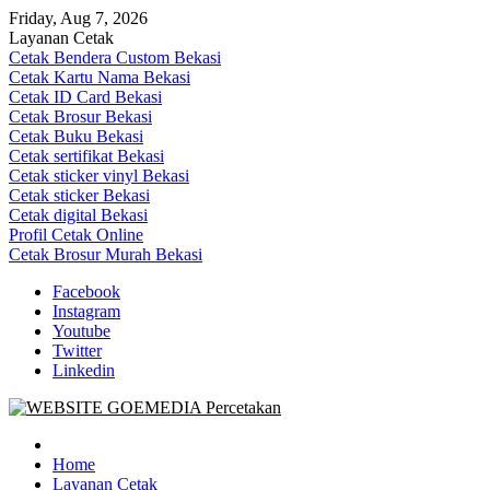
Skip
Friday, Aug 7, 2026
to
Layanan Cetak
content
Cetak Bendera Custom Bekasi
Cetak Kartu Nama Bekasi
Cetak ID Card Bekasi
Cetak Brosur Bekasi
Cetak Buku Bekasi
Cetak sertifikat Bekasi
Cetak sticker vinyl Bekasi
Cetak sticker Bekasi
Cetak digital Bekasi
Profil Cetak Online
Cetak Brosur Murah Bekasi
Facebook
Instagram
Youtube
Twitter
Linkedin
Goe Media Percetakan | 0822-4439-5599 (Call/WA)
0822-4439-5599 (Call/WA) Percetakan jasa cetak banner buku yasin
invoice kartu nama label map nota spanduk stiker undangan
Home
pernikahan murah online 24 jam
Layanan Cetak