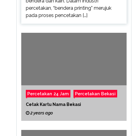
bendera dan kain. Dalam industri
percetakan, “bendera printing” merujuk
pada proses pencetakan […]
Percetakan 24 Jam
Percetakan Bekasi
Cetak Kartu Nama Bekasi
2 years ago