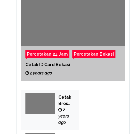
Percetakan 24 Jam
Percetakan Bekasi
Cetak ID Card Bekasi
2 years ago
Cetak
Brosu
r
2
Bekas
years
i
ago