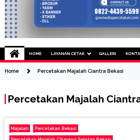
Goe Media Percetak
0822-4439-5599 (Call/WA) Percetakan 
HOME
LAYANAN CETAK
GALLERI
KONT
Home
Percetakan Majalah Ciantra Bekasi
Percetakan Majalah Ciantr
Majalah
Percetakan Bekasi
Percetakan Majalah Cikarang Selatan Bekasi