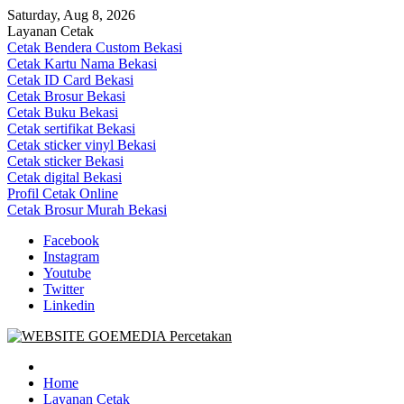
Skip
Saturday, Aug 8, 2026
to
Layanan Cetak
content
Cetak Bendera Custom Bekasi
Cetak Kartu Nama Bekasi
Cetak ID Card Bekasi
Cetak Brosur Bekasi
Cetak Buku Bekasi
Cetak sertifikat Bekasi
Cetak sticker vinyl Bekasi
Cetak sticker Bekasi
Cetak digital Bekasi
Profil Cetak Online
Cetak Brosur Murah Bekasi
Facebook
Instagram
Youtube
Twitter
Linkedin
Goe Media Percetakan | 0822-4439-5599 (Call/WA)
0822-4439-5599 (Call/WA) Percetakan jasa cetak banner buku yasin
invoice kartu nama label map nota spanduk stiker undangan
Home
pernikahan murah online 24 jam
Layanan Cetak