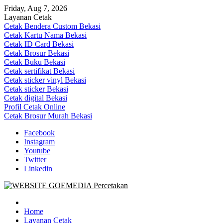
Skip
Friday, Aug 7, 2026
to
Layanan Cetak
content
Cetak Bendera Custom Bekasi
Cetak Kartu Nama Bekasi
Cetak ID Card Bekasi
Cetak Brosur Bekasi
Cetak Buku Bekasi
Cetak sertifikat Bekasi
Cetak sticker vinyl Bekasi
Cetak sticker Bekasi
Cetak digital Bekasi
Profil Cetak Online
Cetak Brosur Murah Bekasi
Facebook
Instagram
Youtube
Twitter
Linkedin
Goe Media Percetakan | 0822-4439-5599 (Call/WA)
0822-4439-5599 (Call/WA) Percetakan jasa cetak banner buku yasin 
Home
Layanan Cetak