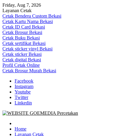
Skip
Friday, Aug 7, 2026
to
Layanan Cetak
content
Cetak Bendera Custom Bekasi
Cetak Kartu Nama Bekasi
Cetak ID Card Bekasi
Cetak Brosur Bekasi
Cetak Buku Bekasi
Cetak sertifikat Bekasi
Cetak sticker vinyl Bekasi
Cetak sticker Bekasi
Cetak digital Bekasi
Profil Cetak Online
Cetak Brosur Murah Bekasi
Facebook
Instagram
Youtube
Twitter
Linkedin
Goe Media Percetakan | 0822-4439-5599 (Call/WA)
0822-4439-5599 (Call/WA) Percetakan jasa cetak banner buku yasin
invoice kartu nama label map nota spanduk stiker undangan
Home
pernikahan murah online 24 jam
Layanan Cetak