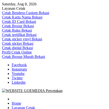
Skip
Saturday, Aug 8, 2026
to
Layanan Cetak
content
Cetak Bendera Custom Bekasi
Cetak Kartu Nama Bekasi
Cetak ID Card Bekasi
Cetak Brosur Bekasi
Cetak Buku Bekasi
Cetak sertifikat Bekasi
Cetak sticker vinyl Bekasi
Cetak sticker Bekasi
Cetak digital Bekasi
Profil Cetak Online
Cetak Brosur Murah Bekasi
Facebook
Instagram
Youtube
Twitter
Linkedin
Goe Media Percetakan | 0822-4439-5599 (Call/WA)
0822-4439-5599 (Call/WA) Percetakan jasa cetak banner buku yasin
invoice kartu nama label map nota spanduk stiker undangan
Home
pernikahan murah online 24 jam
Layanan Cetak