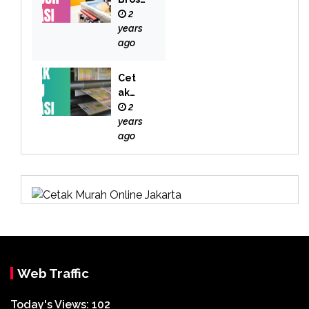
r
2
Bekas
years
i
ago
Cet
ak
Buk
2
u
years
Bek
ago
asi
Web Traffic
Today's Views:
102