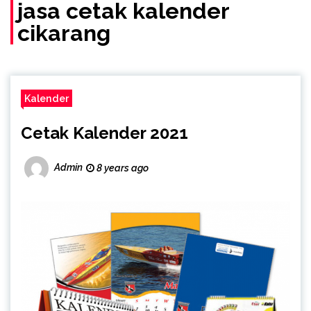
(Call/WA)
jasa cetak kalender
cikarang
Kalender
Cetak Kalender 2021
Admin
8 years ago