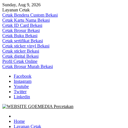
Skip
Sunday, Aug 9, 2026
to
Layanan Cetak
content
Cetak Bendera Custom Bekasi
Cetak Kartu Nama Bekasi
Cetak ID Card Bekasi
Cetak Brosur Bekasi
Cetak Buku Bekasi
Cetak sertifikat Bekasi
Cetak sticker vinyl Bekasi
Cetak sticker Bekasi
Cetak digital Bekasi
Profil Cetak Online
Cetak Brosur Murah Bekasi
Facebook
Instagram
Youtube
Twitter
Linkedin
Goe Media Percetakan | 0822-4439-5599 (Call/WA)
0822-4439-5599 (Call/WA) Percetakan jasa cetak banner buku yasin
invoice kartu nama label map nota spanduk stiker undangan
Home
pernikahan murah online 24 jam
Layanan Cetak