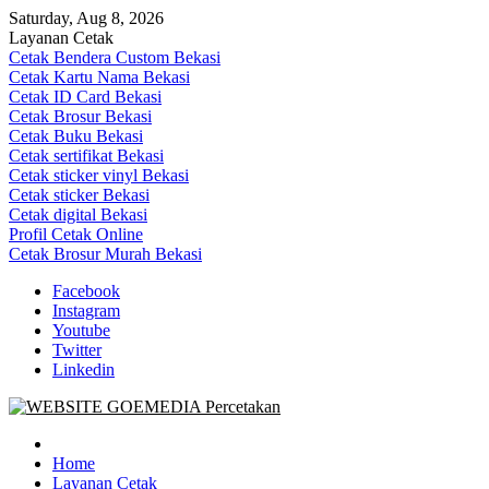
Skip
Saturday, Aug 8, 2026
to
Layanan Cetak
content
Cetak Bendera Custom Bekasi
Cetak Kartu Nama Bekasi
Cetak ID Card Bekasi
Cetak Brosur Bekasi
Cetak Buku Bekasi
Cetak sertifikat Bekasi
Cetak sticker vinyl Bekasi
Cetak sticker Bekasi
Cetak digital Bekasi
Profil Cetak Online
Cetak Brosur Murah Bekasi
Facebook
Instagram
Youtube
Twitter
Linkedin
Goe Media Percetakan | 0822-4439-5599 (Call/WA)
0822-4439-5599 (Call/WA) Percetakan jasa cetak banner buku yasin
invoice kartu nama label map nota spanduk stiker undangan
Home
pernikahan murah online 24 jam
Layanan Cetak