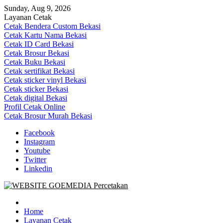
Skip
Sunday, Aug 9, 2026
to
Layanan Cetak
content
Cetak Bendera Custom Bekasi
Cetak Kartu Nama Bekasi
Cetak ID Card Bekasi
Cetak Brosur Bekasi
Cetak Buku Bekasi
Cetak sertifikat Bekasi
Cetak sticker vinyl Bekasi
Cetak sticker Bekasi
Cetak digital Bekasi
Profil Cetak Online
Cetak Brosur Murah Bekasi
Facebook
Instagram
Youtube
Twitter
Linkedin
Goe Media Percetakan | 0822-4439-5599 (Call/WA)
0822-4439-5599 (Call/WA) Percetakan jasa cetak banner buku yasin
invoice kartu nama label map nota spanduk stiker undangan
Home
pernikahan murah online 24 jam
Layanan Cetak