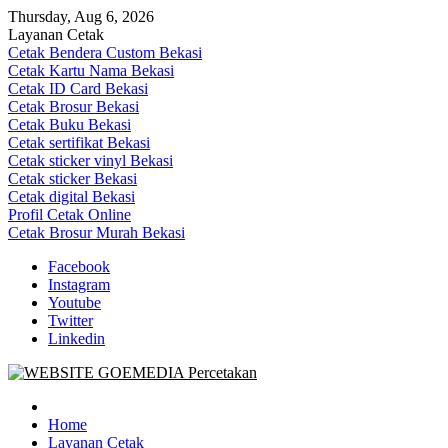
Skip
Thursday, Aug 6, 2026
to
Layanan Cetak
content
Cetak Bendera Custom Bekasi
Cetak Kartu Nama Bekasi
Cetak ID Card Bekasi
Cetak Brosur Bekasi
Cetak Buku Bekasi
Cetak sertifikat Bekasi
Cetak sticker vinyl Bekasi
Cetak sticker Bekasi
Cetak digital Bekasi
Profil Cetak Online
Cetak Brosur Murah Bekasi
Facebook
Instagram
Youtube
Twitter
Linkedin
Goe Media Percetakan | 0822-4439-5599 (Call/WA)
0822-4439-5599 (Call/WA) Percetakan jasa cetak banner buku yasin 
Home
Layanan Cetak