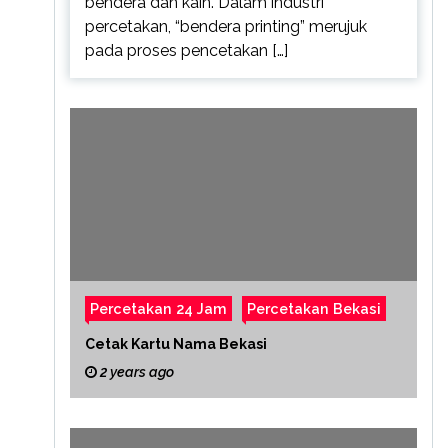
bendera dan kain. Dalam industri
percetakan, “bendera printing” merujuk
pada proses pencetakan […]
Percetakan 24 Jam
Percetakan Bekasi
Cetak Kartu Nama Bekasi
2 years ago