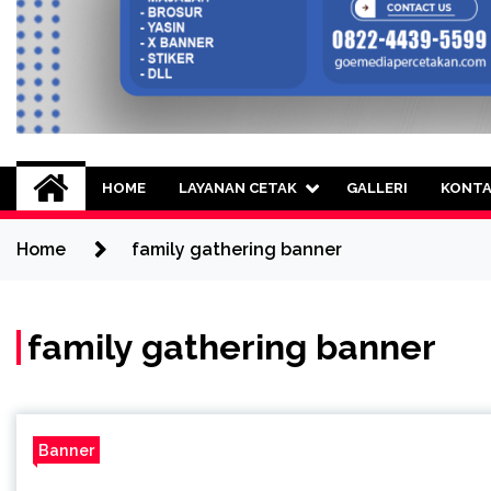
Goe Media Percetak
0822-4439-5599 (Call/WA) Percetakan 
HOME
LAYANAN CETAK
GALLERI
KONT
Home
family gathering banner
family gathering banner
Banner