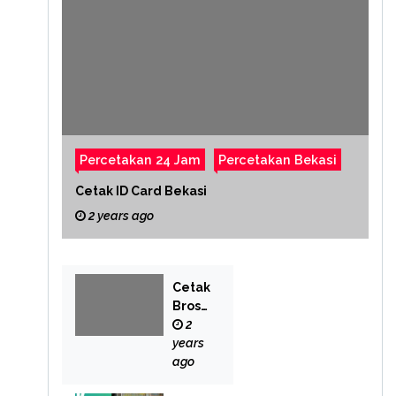
Percetakan 24 Jam
Percetakan Bekasi
Cetak ID Card Bekasi
2 years ago
Cetak
Brosu
r
2
Bekas
years
i
ago