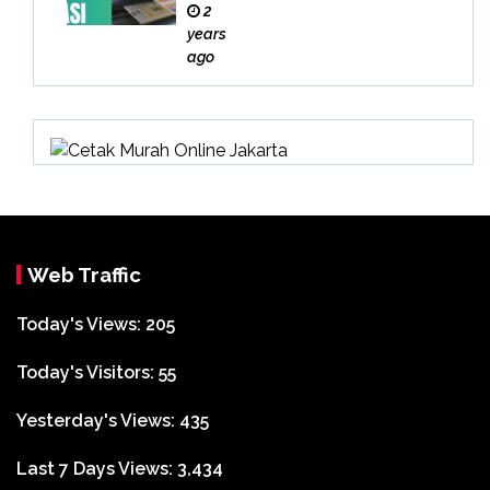
Buk
2
u
years
Bek
ago
asi
Web Traffic
Today's Views:
205
Today's Visitors:
55
Yesterday's Views:
435
Last 7 Days Views:
3,434