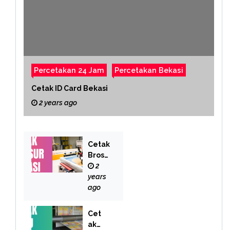
Percetakan 24 Jam
Percetakan Bekasi
Cetak ID Card Bekasi
2 years ago
Cetak
Brosu
r
2
Bekas
years
i
ago
Cet
ak