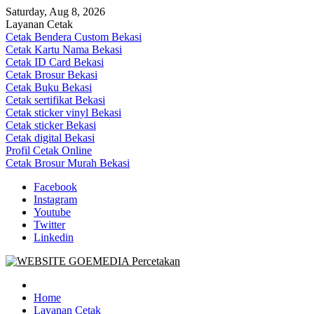
Skip
Saturday, Aug 8, 2026
to
Layanan Cetak
content
Cetak Bendera Custom Bekasi
Cetak Kartu Nama Bekasi
Cetak ID Card Bekasi
Cetak Brosur Bekasi
Cetak Buku Bekasi
Cetak sertifikat Bekasi
Cetak sticker vinyl Bekasi
Cetak sticker Bekasi
Cetak digital Bekasi
Profil Cetak Online
Cetak Brosur Murah Bekasi
Facebook
Instagram
Youtube
Twitter
Linkedin
Goe Media Percetakan | 0822-4439-5599 (Call/WA)
0822-4439-5599 (Call/WA) Percetakan jasa cetak banner buku yasin
invoice kartu nama label map nota spanduk stiker undangan
Home
pernikahan murah online 24 jam
Layanan Cetak