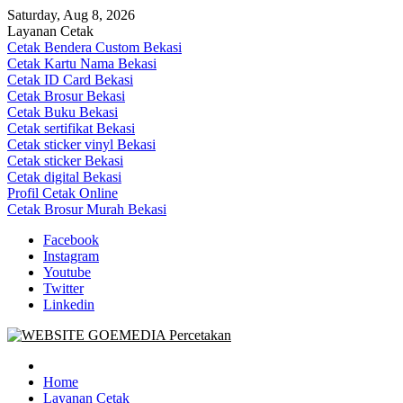
Skip
Saturday, Aug 8, 2026
to
Layanan Cetak
content
Cetak Bendera Custom Bekasi
Cetak Kartu Nama Bekasi
Cetak ID Card Bekasi
Cetak Brosur Bekasi
Cetak Buku Bekasi
Cetak sertifikat Bekasi
Cetak sticker vinyl Bekasi
Cetak sticker Bekasi
Cetak digital Bekasi
Profil Cetak Online
Cetak Brosur Murah Bekasi
Facebook
Instagram
Youtube
Twitter
Linkedin
Goe Media Percetakan | 0822-4439-5599 (Call/WA)
0822-4439-5599 (Call/WA) Percetakan jasa cetak banner buku yasin
invoice kartu nama label map nota spanduk stiker undangan
Home
pernikahan murah online 24 jam
Layanan Cetak