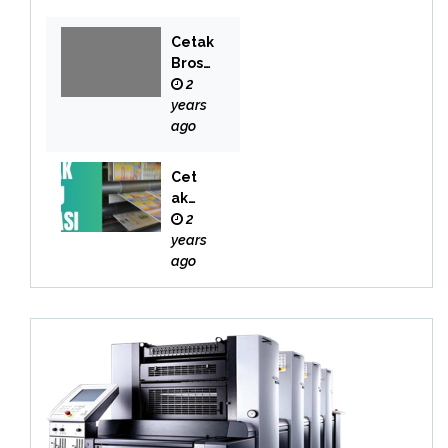
Cetak
Brosu
r
2
Bekas
years
i
ago
Cet
ak
Buk
2
u
years
Bek
ago
asi