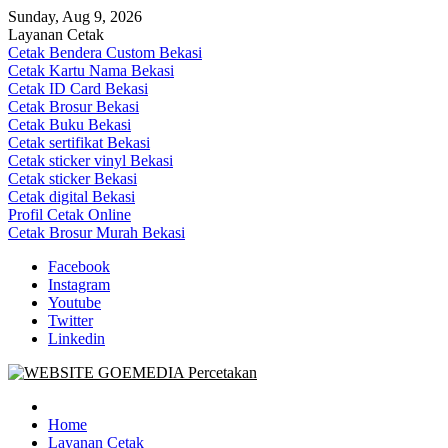
Skip
Sunday, Aug 9, 2026
to
Layanan Cetak
content
Cetak Bendera Custom Bekasi
Cetak Kartu Nama Bekasi
Cetak ID Card Bekasi
Cetak Brosur Bekasi
Cetak Buku Bekasi
Cetak sertifikat Bekasi
Cetak sticker vinyl Bekasi
Cetak sticker Bekasi
Cetak digital Bekasi
Profil Cetak Online
Cetak Brosur Murah Bekasi
Facebook
Instagram
Youtube
Twitter
Linkedin
Goe Media Percetakan | 0822-4439-5599 (Call/WA)
0822-4439-5599 (Call/WA) Percetakan jasa cetak banner buku yasin 
Home
Layanan Cetak