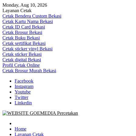
Skip
Monday, Aug 10, 2026
to
Layanan Cetak
content
Cetak Bendera Custom Bekasi
Cetak Kartu Nama Bekasi
Cetak ID Card Bekasi
Cetak Brosur Bekasi
Cetak Buku Bekasi
Cetak sertifikat Bekasi
Cetak sticker vinyl Bekasi
Cetak sticker Bekasi
Cetak digital Bekasi
Profil Cetak Online
Cetak Brosur Murah Bekasi
Facebook
Instagram
Youtube
Twitter
Linkedin
Goe Media Percetakan | 0822-4439-5599 (Call/WA)
0822-4439-5599 (Call/WA) Percetakan jasa cetak banner buku yasin
invoice kartu nama label map nota spanduk stiker undangan
Home
pernikahan murah online 24 jam
Layanan Cetak