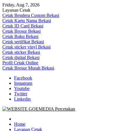
Skip
Friday, Aug 7, 2026
to
Layanan Cetak
content
Cetak Bendera Custom Bekasi
Cetak Kartu Nama Bekasi
Cetak ID Card Bekasi
Cetak Brosur Bekasi
Cetak Buku Bekasi
Cetak sertifikat Bekasi
Cetak sticker vinyl Bekasi
Cetak sticker Bekasi
Cetak digital Bekasi
Profil Cetak Online
Cetak Brosur Murah Bekasi
Facebook
Instagram
Youtube
Twitter
Linkedin
Goe Media Percetakan | 0822-4439-5599 (Call/WA)
0822-4439-5599 (Call/WA) Percetakan jasa cetak banner buku yasin
invoice kartu nama label map nota spanduk stiker undangan
Home
pernikahan murah online 24 jam
Layanan Cetak