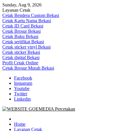
Skip
Sunday, Aug 9, 2026
to
Layanan Cetak
content
Cetak Bendera Custom Bekasi
Cetak Kartu Nama Bekasi
Cetak ID Card Bekasi
Cetak Brosur Bekasi
Cetak Buku Bekasi
Cetak sertifikat Bekasi
Cetak sticker vinyl Bekasi
Cetak sticker Bekasi
Cetak digital Bekasi
Profil Cetak Online
Cetak Brosur Murah Bekasi
Facebook
Instagram
Youtube
Twitter
Linkedin
Goe Media Percetakan | 0822-4439-5599 (Call/WA)
0822-4439-5599 (Call/WA) Percetakan jasa cetak banner buku yasin
invoice kartu nama label map nota spanduk stiker undangan
Home
pernikahan murah online 24 jam
Layanan Cetak