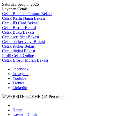
Skip
Saturday, Aug 8, 2026
to
Layanan Cetak
content
Cetak Bendera Custom Bekasi
Cetak Kartu Nama Bekasi
Cetak ID Card Bekasi
Cetak Brosur Bekasi
Cetak Buku Bekasi
Cetak sertifikat Bekasi
Cetak sticker vinyl Bekasi
Cetak sticker Bekasi
Cetak digital Bekasi
Profil Cetak Online
Cetak Brosur Murah Bekasi
Facebook
Instagram
Youtube
Twitter
Linkedin
Goe Media Percetakan | 0822-4439-5599 (Call/WA)
0822-4439-5599 (Call/WA) Percetakan jasa cetak banner buku yasin
invoice kartu nama label map nota spanduk stiker undangan
Home
pernikahan murah online 24 jam
Layanan Cetak