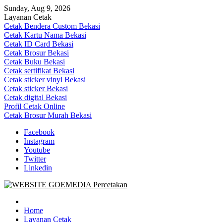
Skip
Sunday, Aug 9, 2026
to
Layanan Cetak
content
Cetak Bendera Custom Bekasi
Cetak Kartu Nama Bekasi
Cetak ID Card Bekasi
Cetak Brosur Bekasi
Cetak Buku Bekasi
Cetak sertifikat Bekasi
Cetak sticker vinyl Bekasi
Cetak sticker Bekasi
Cetak digital Bekasi
Profil Cetak Online
Cetak Brosur Murah Bekasi
Facebook
Instagram
Youtube
Twitter
Linkedin
Goe Media Percetakan | 0822-4439-5599 (Call/WA)
0822-4439-5599 (Call/WA) Percetakan jasa cetak banner buku yasin
invoice kartu nama label map nota spanduk stiker undangan
Home
pernikahan murah online 24 jam
Layanan Cetak