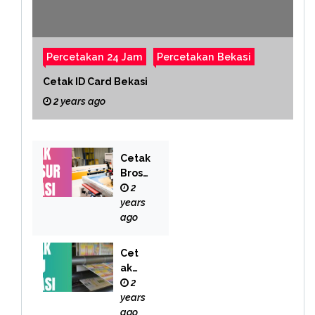
Percetakan 24 Jam
Percetakan Bekasi
Cetak ID Card Bekasi
2 years ago
Cetak
Brosu
r
2
Bekas
years
i
ago
Cet
ak
Buk
2
u
years
Bek
ago