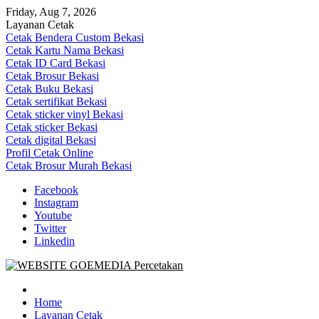
Skip
Friday, Aug 7, 2026
to
Layanan Cetak
content
Cetak Bendera Custom Bekasi
Cetak Kartu Nama Bekasi
Cetak ID Card Bekasi
Cetak Brosur Bekasi
Cetak Buku Bekasi
Cetak sertifikat Bekasi
Cetak sticker vinyl Bekasi
Cetak sticker Bekasi
Cetak digital Bekasi
Profil Cetak Online
Cetak Brosur Murah Bekasi
Facebook
Instagram
Youtube
Twitter
Linkedin
Goe Media Percetakan | 0822-4439-5599 (Call/WA)
0822-4439-5599 (Call/WA) Percetakan jasa cetak banner buku yasin
invoice kartu nama label map nota spanduk stiker undangan
Home
pernikahan murah online 24 jam
Layanan Cetak