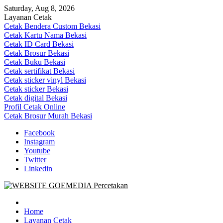
Skip
Saturday, Aug 8, 2026
to
Layanan Cetak
content
Cetak Bendera Custom Bekasi
Cetak Kartu Nama Bekasi
Cetak ID Card Bekasi
Cetak Brosur Bekasi
Cetak Buku Bekasi
Cetak sertifikat Bekasi
Cetak sticker vinyl Bekasi
Cetak sticker Bekasi
Cetak digital Bekasi
Profil Cetak Online
Cetak Brosur Murah Bekasi
Facebook
Instagram
Youtube
Twitter
Linkedin
Goe Media Percetakan | 0822-4439-5599 (Call/WA)
0822-4439-5599 (Call/WA) Percetakan jasa cetak banner buku yasin
invoice kartu nama label map nota spanduk stiker undangan
Home
pernikahan murah online 24 jam
Layanan Cetak