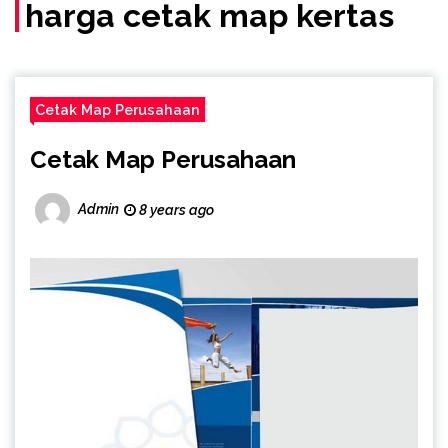
(Call/WA)
harga cetak map kertas
Cetak Map Perusahaan
Cetak Map Perusahaan
Admin
8 years ago