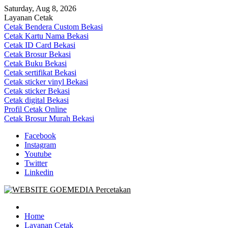
Skip
Saturday, Aug 8, 2026
to
Layanan Cetak
content
Cetak Bendera Custom Bekasi
Cetak Kartu Nama Bekasi
Cetak ID Card Bekasi
Cetak Brosur Bekasi
Cetak Buku Bekasi
Cetak sertifikat Bekasi
Cetak sticker vinyl Bekasi
Cetak sticker Bekasi
Cetak digital Bekasi
Profil Cetak Online
Cetak Brosur Murah Bekasi
Facebook
Instagram
Youtube
Twitter
Linkedin
Goe Media Percetakan | 0822-4439-5599 (Call/WA)
0822-4439-5599 (Call/WA) Percetakan jasa cetak banner buku yasin
invoice kartu nama label map nota spanduk stiker undangan
Home
pernikahan murah online 24 jam
Layanan Cetak