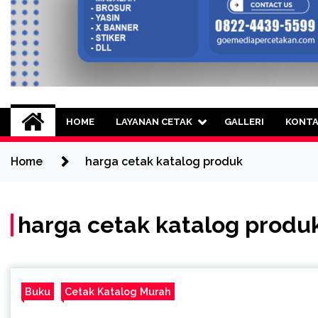
Goe Media Percetak
0822-4439-5599 (Call/WA) Percetakan 
HOME
LAYANAN CETAK
GALLERI
KONT
Home
harga cetak katalog produk
harga cetak katalog produ
Buku
Cetak Katalog Murah