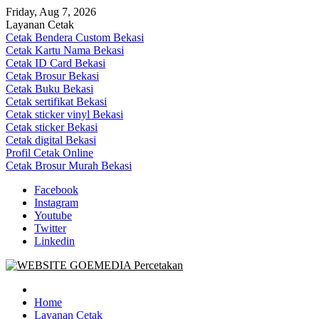
Skip
Friday, Aug 7, 2026
to
Layanan Cetak
content
Cetak Bendera Custom Bekasi
Cetak Kartu Nama Bekasi
Cetak ID Card Bekasi
Cetak Brosur Bekasi
Cetak Buku Bekasi
Cetak sertifikat Bekasi
Cetak sticker vinyl Bekasi
Cetak sticker Bekasi
Cetak digital Bekasi
Profil Cetak Online
Cetak Brosur Murah Bekasi
Facebook
Instagram
Youtube
Twitter
Linkedin
Goe Media Percetakan | 0822-4439-5599 (Call/WA)
0822-4439-5599 (Call/WA) Percetakan jasa cetak banner buku yasin 
Home
Layanan Cetak