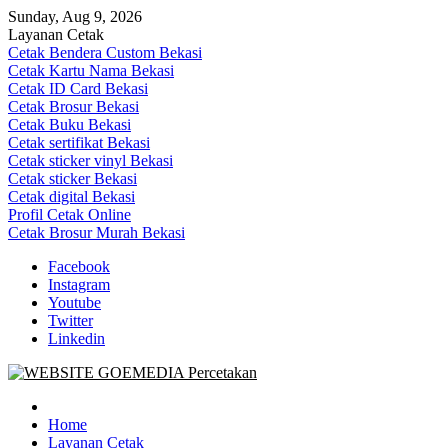
Skip
Sunday, Aug 9, 2026
to
Layanan Cetak
content
Cetak Bendera Custom Bekasi
Cetak Kartu Nama Bekasi
Cetak ID Card Bekasi
Cetak Brosur Bekasi
Cetak Buku Bekasi
Cetak sertifikat Bekasi
Cetak sticker vinyl Bekasi
Cetak sticker Bekasi
Cetak digital Bekasi
Profil Cetak Online
Cetak Brosur Murah Bekasi
Facebook
Instagram
Youtube
Twitter
Linkedin
Goe Media Percetakan | 0822-4439-5599 (Call/WA)
0822-4439-5599 (Call/WA) Percetakan jasa cetak banner buku yasin
invoice kartu nama label map nota spanduk stiker undangan
Home
pernikahan murah online 24 jam
Layanan Cetak