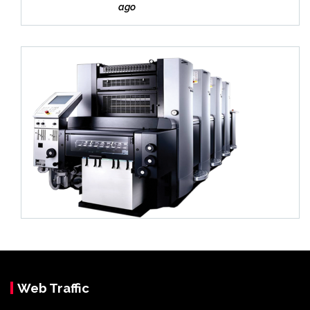
Bek
ago
asi
Web Traffic