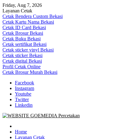
Skip
Friday, Aug 7, 2026
to
Layanan Cetak
content
Cetak Bendera Custom Bekasi
Cetak Kartu Nama Bekasi
Cetak ID Card Bekasi
Cetak Brosur Bekasi
Cetak Buku Bekasi
Cetak sertifikat Bekasi
Cetak sticker vinyl Bekasi
Cetak sticker Bekasi
Cetak digital Bekasi
Profil Cetak Online
Cetak Brosur Murah Bekasi
Facebook
Instagram
Youtube
Twitter
Linkedin
Goe Media Percetakan | 0822-4439-5599 (Call/WA)
0822-4439-5599 (Call/WA) Percetakan jasa cetak banner buku yasin
invoice kartu nama label map nota spanduk stiker undangan
Home
pernikahan murah online 24 jam
Layanan Cetak