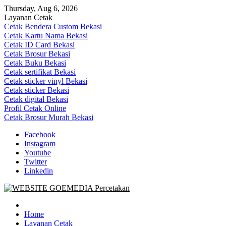
Skip
Thursday, Aug 6, 2026
to
Layanan Cetak
content
Cetak Bendera Custom Bekasi
Cetak Kartu Nama Bekasi
Cetak ID Card Bekasi
Cetak Brosur Bekasi
Cetak Buku Bekasi
Cetak sertifikat Bekasi
Cetak sticker vinyl Bekasi
Cetak sticker Bekasi
Cetak digital Bekasi
Profil Cetak Online
Cetak Brosur Murah Bekasi
Facebook
Instagram
Youtube
Twitter
Linkedin
Goe Media Percetakan | 0822-4439-5599 (Call/WA)
0822-4439-5599 (Call/WA) Percetakan jasa cetak banner buku yasin 
Home
Layanan Cetak